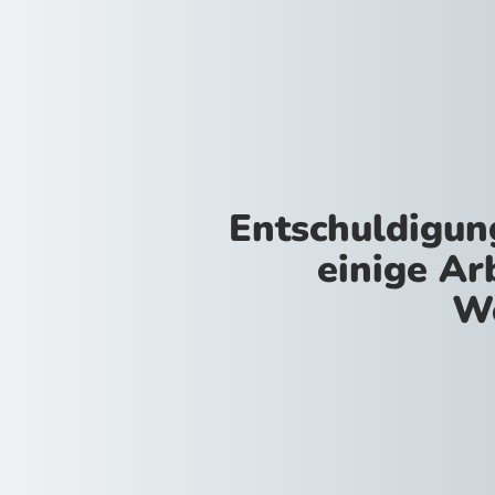
Entschuldigun
einige Ar
We